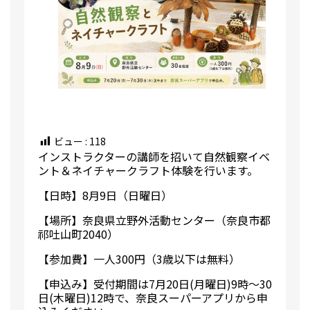
ビュー :
118
インストラクターの講師を招いて⾃然観察イベ
ント＆ネイチャークラフト体験を⾏います。
【日時】8⽉9⽇（⽇曜⽇）
【場所】奈良県⽴野外活動センター（奈良市都
祁吐⼭町2040）
【参加費】⼀⼈300円（3歳以下は無料）
【申込み】受付期間は7⽉20⽇(⽉曜⽇)9時〜30
⽇(⽊曜⽇)12時で、奈良スーパーアプリから申