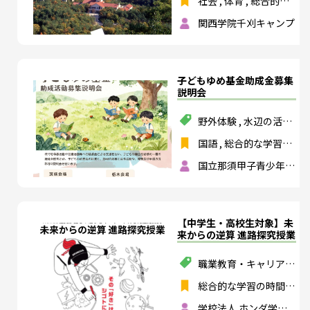
社会
,
体育
,
総合的な
育
,
社会課題解決
,
安
学習の時間
,
特別活動
全・防災
関西学院千刈キャンプ
,
保健体育
,
総合的な
探究の時間
子どもゆめ基金助成金募集
説明会
野外体験
,
水辺の活動
,
山や森の活動
国語
,
総合的な学習の
時間
,
特別活動
,
総合
国立那須甲子青少年自
的な探究の時間
然の家
【中学生・高校生対象】未
来からの逆算 進路探究授業
職業教育・キャリア教
育
総合的な学習の時間
,
総合的な探究の時間
学校法人 ホンダ学