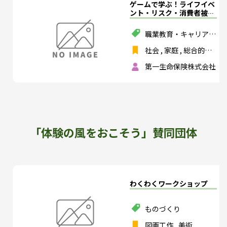
ゲームで学ぶ！ライフイベ
べて選択する
,
数学
,
ント・リスク・消費者被害
音楽
,
美術
,
保健体育
,
「ライフサイクルゲーム～
技術・家庭
,
外国語
生涯設計のススメ～」
職業教育・キャリア教
育
,
金融・経済
社会
,
家庭
,
総合的な
学習の時間
,
特別活動
第一生命保険株式会社
,
技術・家庭
,
公民
,
総
合的な探究の時間
「体験の風をおこそう」賛同団体
わくわくワークショップ
ものづくり
図画工作
,
美術