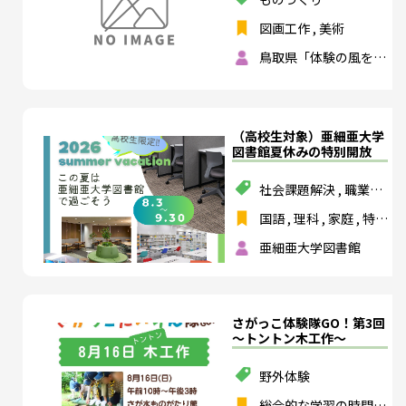
図画工作
,
美術
鳥取県「体験の風をお
こそう」実行委員会
（高校生対象）亜細亜大学
図書館夏休みの特別開放
社会課題解決
,
職業教
育・キャリア教育
,
国
国語
,
理科
,
家庭
,
特別
際理解
,
外国語
活動
,
数学
,
保健体育
,
亜細亜大学図書館
外国語
,
高校の教科を
すべて選択する
,
地理
歴史
,
公民
,
芸術（音
楽・美術・工芸・書
道）
,
情報
,
総合的な
さがっこ体験隊GO！第3回
探究の時間
,
専門学科
～トントン木工作～
教科
野外体験
総合的な学習の時間
,