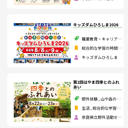
ター
キッズダムひろしま2026
職業教育・キャリア教
育
総合的な学習の時間
,
特別活動
キッズダムひろしま
第2回はやま四季とのふれ
あい
野外体験
,
山や森の活
動
,
ものづくり
,
食育
生活
,
総合的な学習の
時間
,
特別活動
,
総合
奈良県立野外活動セン
的な探究の時間
ター