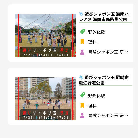
遊びシャボン玉 海南ハ
レアメ 海南市民防災公園
野外体験
理科
冒険シャボン玉 研究
所
遊びシャボン玉 尼崎市
潮江緑遊公園
野外体験
理科
冒険シャボン玉 研究
所