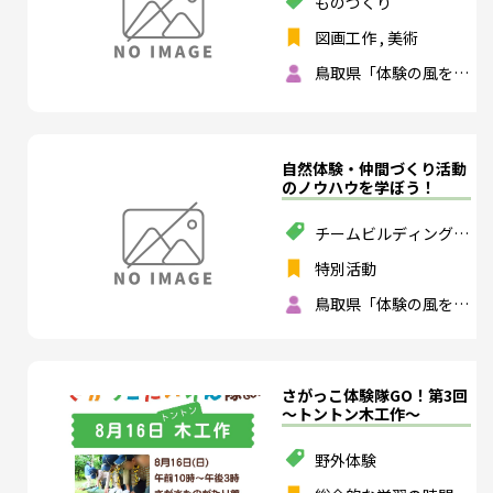
ものづくり
図画工作
,
美術
鳥取県「体験の風をお
こそう」実行委員会
自然体験・仲間づくり活動
のノウハウを学ぼう！
チームビルディング
,
スポーツ
,
ものづくり
特別活動
鳥取県「体験の風をお
こそう」実行委員会
さがっこ体験隊GO！第3回
～トントン木工作～
野外体験