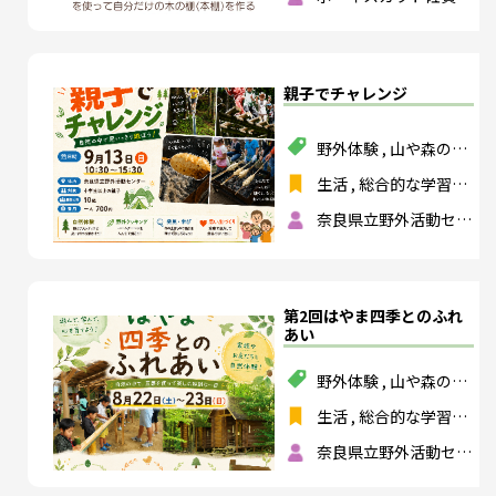
３団
親子でチャレンジ
野外体験
,
山や森の活
動
,
ものづくり
,
食育
生活
,
総合的な学習の
時間
,
特別活動
,
総合
奈良県立野外活動セン
的な探究の時間
ター
第2回はやま四季とのふれ
あい
野外体験
,
山や森の活
動
,
ものづくり
,
食育
生活
,
総合的な学習の
時間
,
特別活動
,
総合
奈良県立野外活動セン
的な探究の時間
ター