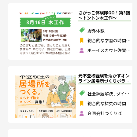
楽・美術・工芸・書
道）
,
情報
,
総合的な
さがっこ体験隊GO！第3回
探究の時間
,
専門学科
～トントン木工作～
教科
野外体験
総合的な学習の時間
,
特別活動
ボーイスカウト佐賀第
３団
元不登校経験を活かすオン
ライン居場所づくりボラン
ティア体験
社会課題解決
,
ダイバ
ーシティ
,
多様性
総合的な探究の時間
合同会社つくりば