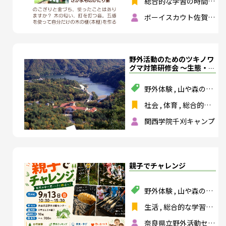
総合的な学習の時間
,
特別活動
ボーイスカウト佐賀第
３団
野外活動のためのツキノワ
グマ対策研修会 ～生態・行
動から予防・遭遇時対応・
危機管理を考える～
野外体験
,
山や森の活
動
,
スポーツ
,
環境教
社会
,
体育
,
総合的な
育
,
社会課題解決
,
安
学習の時間
,
特別活動
全・防災
関西学院千刈キャンプ
,
保健体育
,
総合的な
探究の時間
親子でチャレンジ
野外体験
,
山や森の活
動
,
ものづくり
,
食育
生活
,
総合的な学習の
時間
,
特別活動
,
総合
奈良県立野外活動セン
的な探究の時間