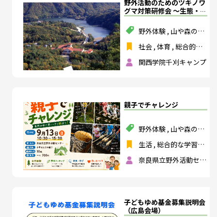
野外活動のためのツキノワ
グマ対策研修会 ～生態・行
動から予防・遭遇時対応・
危機管理を考える～
野外体験
,
山や森の活
動
,
スポーツ
,
環境教
社会
,
体育
,
総合的な
育
,
社会課題解決
,
安
学習の時間
,
特別活動
全・防災
関西学院千刈キャンプ
,
保健体育
,
総合的な
探究の時間
親子でチャレンジ
野外体験
,
山や森の活
動
,
ものづくり
,
食育
生活
,
総合的な学習の
時間
,
特別活動
,
総合
奈良県立野外活動セン
的な探究の時間
ター
子どもゆめ基金募集説明会
（広島会場）