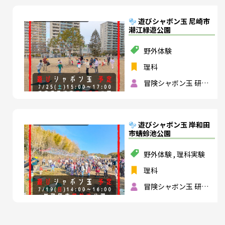
遊びシャボン玉 尼崎市
潮江緑遊公園
野外体験
理科
冒険シャボン玉 研究
所
遊びシャボン玉 岸和田
市蜻蛉池公園
野外体験
,
理科実験
理科
冒険シャボン玉 研究
所