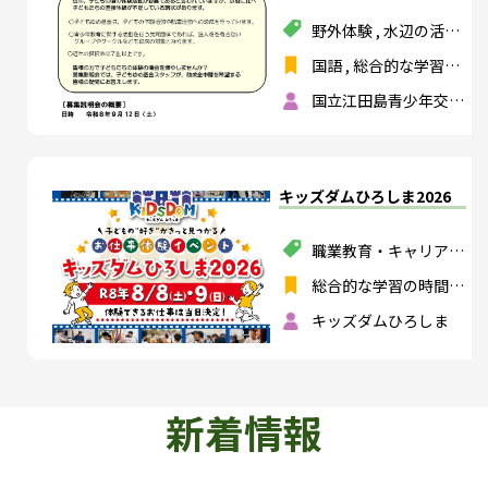
野外体験
,
水辺の活動
,
山や森の活動
国語
,
総合的な学習の
時間
,
特別活動
国立江田島青少年交流
の家
キッズダムひろしま2026
職業教育・キャリア教
育
総合的な学習の時間
,
特別活動
キッズダムひろしま
新着情報