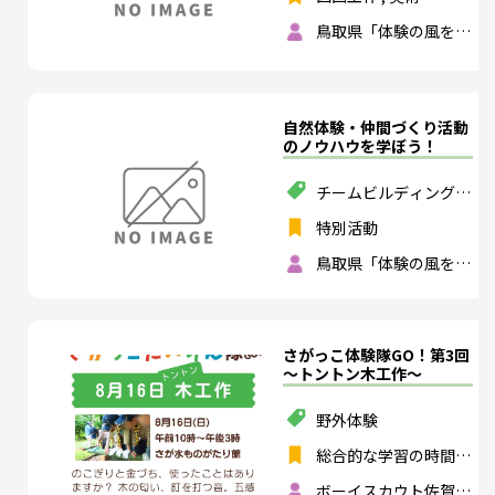
鳥取県「体験の風をお
こそう」実行委員会
自然体験・仲間づくり活動
のノウハウを学ぼう！
チームビルディング
,
スポーツ
,
ものづくり
特別活動
鳥取県「体験の風をお
こそう」実行委員会
さがっこ体験隊GO！第3回
～トントン木工作～
野外体験
総合的な学習の時間
,
特別活動
ボーイスカウト佐賀第