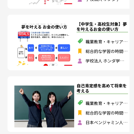
園 ホンダテクニカル
カレッジ関西
【中学生・高校生対象】夢
を叶えるお金の使い方
職業教育・キャリア教
育
,
金融・経済
総合的な学習の時間
,
総合的な探究の時間
学校法人 ホンダ学
園 ホンダテクニカル
カレッジ関西
自己肯定感を高めて将来を
考える
職業教育・キャリア教
育
総合的な学習の時間
,
特別活動
,
総合的な探
日本ベンジャミン人間
究の時間
性英才学校