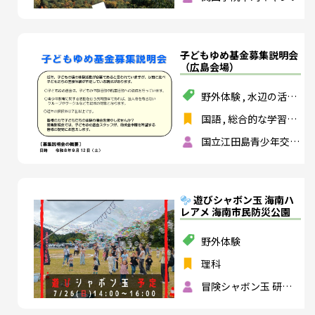
探究の時間
子どもゆめ基金募集説明会
（広島会場）
野外体験
,
水辺の活動
,
山や森の活動
国語
,
総合的な学習の
時間
,
特別活動
国立江田島青少年交流
の家
遊びシャボン玉 海南ハ
レアメ 海南市民防災公園
野外体験
理科
冒険シャボン玉 研究
所