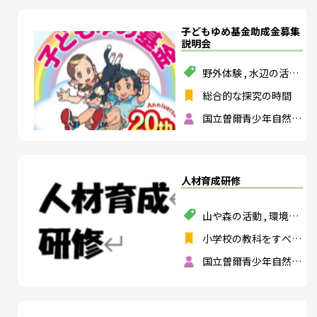
子どもゆめ基金助成金募集
説明会
野外体験
,
水辺の活動
,
山や森の活動
総合的な探究の時間
国立曽爾青少年自然の
家
人材育成研修
山や森の活動
,
環境教
育
,
SDGs・ESD
小学校の教科をすべて
選択する
,
国語
,
算数
,
国立曽爾青少年自然の
社会
,
理科
,
生活
,
図画
家
工作
,
家庭
,
体育
,
道徳
,
外国語活動
,
総合的
な学習の時間
,
特別活
動
,
中学校の教科をす