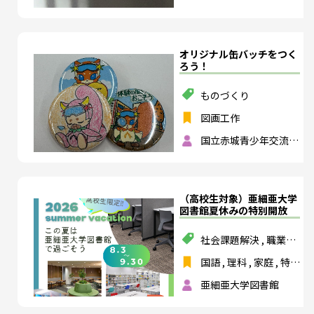
家
オリジナル缶バッチをつく
ろう！
ものづくり
図画工作
国立赤城青少年交流の
家
（高校生対象）亜細亜大学
図書館夏休みの特別開放
社会課題解決
,
職業教
育・キャリア教育
,
国
国語
,
理科
,
家庭
,
特別
際理解
,
外国語
活動
,
数学
,
保健体育
,
亜細亜大学図書館
外国語
,
高校の教科を
すべて選択する
,
地理
歴史
,
公民
,
芸術（音