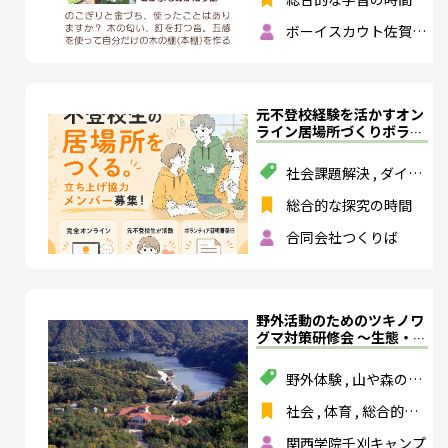
特別活動
ボーイスカウト佐賀第
３団
元不登校経験を活かすオン
ライン居場所づくりボラン
ティア体験
社会課題解決
,
ダイバ
ーシティ
,
多様性
総合的な探究の時間
合同会社つくりば
野外活動のためのツキノワ
グマ対策研修会 ～生態・行
動から予防・遭遇時対応・
危機管理を考える～
野外体験
,
山や森の活
動
,
スポーツ
,
環境教
社会
,
体育
,
総合的な
育
,
社会課題解決
,
安
学習の時間
,
特別活動
全・防災
関西学院千刈キャンプ
,
保健体育
,
総合的な