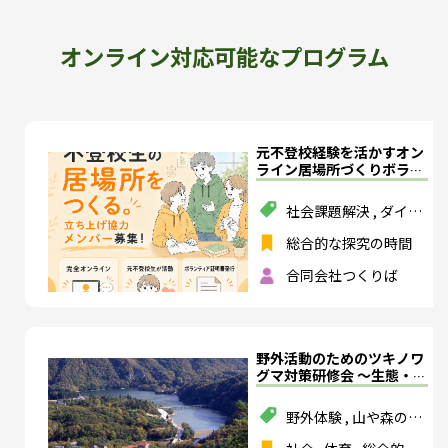
オンライン対応可能なプログラム
元不登校経験を活かすオン
ライン居場所づくりボラン
ティア体験
社会課題解決
,
ダイバ
ーシティ
,
多様性
総合的な探究の時間
合同会社つくりば
野外活動のためのツキノワ
グマ対策研修会 ～生態・行
動から予防・遭遇時対応・
危機管理を考える～
野外体験
,
山や森の活
動
,
スポーツ
,
環境教